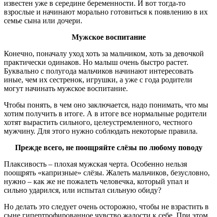
известен уже в середине беременности. И вот тогда-то
взрослые и начинают морально готовиться к появлению в их
семье сына или дочери.
Мужское воспитание
Конечно, поначалу уход хоть за мальчиком, хоть за девочкой
практически одинаков. Но малыш очень быстро растет.
Буквально с полугода мальчиков начинают интересовать
иные, чем их сестренок, игрушки, а уже с года родители
могут начинать мужское воспитание.
Чтобы понять, в чем оно заключается, надо понимать, что мы
хотим получить в итоге. А в итоге все нормальные родители
хотят вырастить сильного, целеустремленного, честного
мужчину. Для этого нужно соблюдать некоторые правила.
Прежде всего, не поощряйте слёзы по любому поводу
Плаксивость – плохая мужская черта. Особенно нельзя
поощрять «капризные» слёзы. Жалеть мальчиков, безусловно,
нужно – как же не пожалеть человечка, который упал и
сильно ударился, или испытал сильную обиду?
Но делать это следует очень осторожно, чтобы не взрастить в
сыне гипертрофированное чувство жалости к себе. При этом