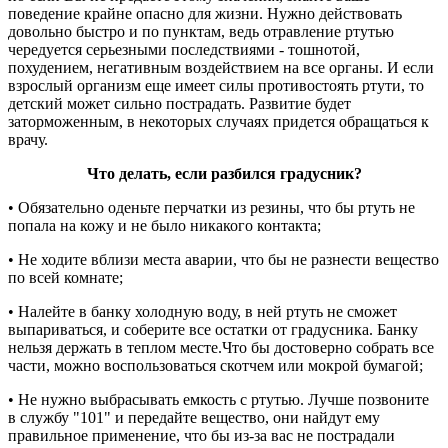
поведение крайне опасно для жизни. Нужно действовать
довольно быстро и по пунктам, ведь отравление ртутью
чередуется серьезными последствиями - тошнотой,
похудением, негативным воздействием на все органы. И если
взрослый организм еще имеет силы противостоять ртути, то
детский может сильно пострадать. Развитие будет
заторможенным, в некоторых случаях придется обращаться к
врачу.
Что делать, если разбился градусник?
• Обязательно оденьте перчатки из резины, что бы ртуть не
попала на кожу и не было никакого контакта;
• Не ходите вблизи места аварии, что бы не разнести вещество
по всей комнате;
• Налейте в банку холодную воду, в ней ртуть не сможет
выпариваться, и соберите все остатки от градусника. Банку
нельзя держать в теплом месте.Что бы достоверно собрать все
части, можно воспользоваться скотчем или мокрой бумагой;
• Не нужно выбрасывать емкость с ртутью. Лучше позвоните
в службу "101" и передайте вещество, они найдут ему
правильное применение, что бы из-за вас не пострадали