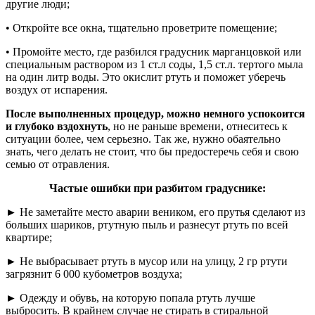
другие люди;
• Откройте все окна, тщательно проветрите помещение;
• Промойте место, где разбился градусник марганцовкой или
специальным раствором из 1 ст.л соды, 1,5 ст.л. тертого мыла
на один литр воды. Это окислит ртуть и поможет уберечь
воздух от испарения.
После выполненных процедур, можно немного успокоится
и глубоко вздохнуть
, но не раньше времени, отнеситесь к
ситуации более, чем серьезно. Так же, нужно обаятельно
знать, чего делать не стоит, что бы предостеречь себя и свою
семью от отравления.
Частые ошибки при разбитом градуснике:
► Не заметайте место аварии веником, его прутья сделают из
больших шариков, ртутную пыль и разнесут ртуть по всей
квартире;
► Не выбрасывает ртуть в мусор или на улицу, 2 гр ртути
загрязнит 6 000 кубометров воздуха;
► Одежду и обувь, на которую попала ртуть лучше
выбросить. В крайнем случае не стирать в стиральной