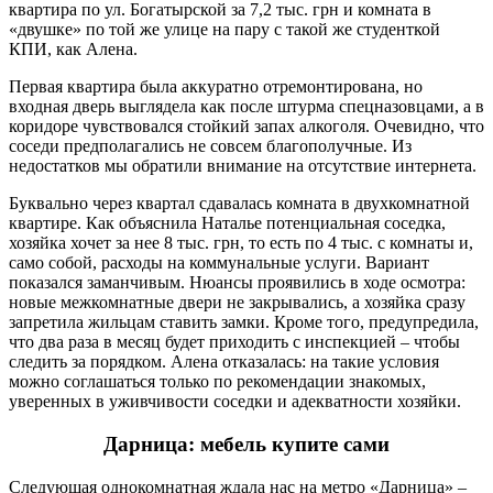
квартира по ул. Богатырской за 7,2 тыс. грн и комната в
«двушке» по той же улице на пару с такой же студенткой
КПИ, как Алена.
Первая квартира была аккуратно отремонтирована, но
входная дверь выглядела как после штурма спецназовцами, а в
коридоре чувствовался стойкий запах алкоголя. Очевидно, что
соседи предполагались не совсем благополучные. Из
недостатков мы обратили внимание на отсутствие интернета.
Буквально через квартал сдавалась комната в двухкомнатной
квартире. Как объяснила Наталье потенциальная соседка,
хозяйка хочет за нее 8 тыс. грн, то есть по 4 тыс. с комнаты и,
само собой, расходы на коммунальные услуги. Вариант
показался заманчивым. Нюансы проявились в ходе осмотра:
новые межкомнатные двери не закрывались, а хозяйка сразу
запретила жильцам ставить замки. Кроме того, предупредила,
что два раза в месяц будет приходить с инспекцией – чтобы
следить за порядком. Алена отказалась: на такие условия
можно соглашаться только по рекомендации знакомых,
уверенных в уживчивости соседки и адекватности хозяйки.
Дарница: мебель купите сами
Следующая однокомнатная ждала нас на метро «Дарница» –