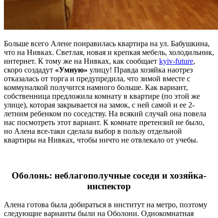
Больше всего Алене понравилась квартира на ул. Бабушкина,
что на Нивках. Светлая, новая и крепкая мебель, холодильник,
интернет. К тому же на Нивках, как сообщает
kyiv-future
,
скоро создадут
«Умную»
улицу! Правда хозяйка наотрез
отказалась от торга и предупредила, что зимой вместе с
коммуналкой получится намного больше. Как вариант,
собственница предложила комнату в квартире (по этой же
улице), которая закрывается на замок, с ней самой и ее 2-
летним ребенком по соседству. На всякий случай она повела
нас посмотреть этот вариант. К комнате претензий не было,
но Алена все-таки сделала выбор в пользу отдельной
квартиры на Нивках, чтобы ничто не отвлекало от учебы.
Оболонь: неблагополучные соседи и хозяйка-
инспектор
Алена готова была добираться в институт на метро, поэтому
следующие варианты были на Оболони. Однокомнатная