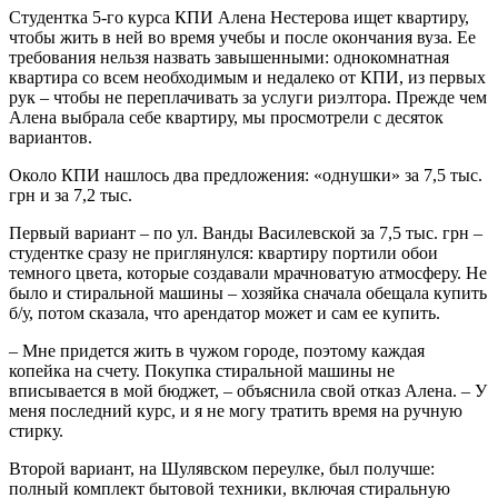
Студентка 5-го курса КПИ Алена Нестерова ищет квартиру,
чтобы жить в ней во время учебы и после окончания вуза. Ее
требования нельзя назвать завышенными: однокомнатная
квартира со всем необходимым и недалеко от КПИ, из первых
рук – чтобы не переплачивать за услуги риэлтора. Прежде чем
Алена выбрала себе квартиру, мы просмотрели с десяток
вариантов.
Около КПИ нашлось два предложения: «однушки» за 7,5 тыс.
грн и за 7,2 тыс.
Первый вариант – по ул. Ванды Василевской за 7,5 тыс. грн –
студентке сразу не приглянулся: квартиру портили обои
темного цвета, которые создавали мрачноватую атмосферу. Не
было и стиральной машины – хозяйка сначала обещала купить
б/у, потом сказала, что арендатор может и сам ее купить.
– Мне придется жить в чужом городе, поэтому каждая
копейка на счету. Покупка стиральной машины не
вписывается в мой бюджет, – объяснила свой отказ Алена. – У
меня последний курс, и я не могу тратить время на ручную
стирку.
Второй вариант, на Шулявском переулке, был получше:
полный комплект бытовой техники, включая стиральную