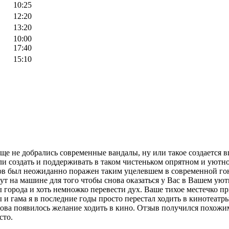
10:25
12:20
13:20
10:00
17:40
15:10
еще не добрались современные вандалы, ну или такое создается 
и создать и поддерживать в таком чистеньком опрятном и уютном 
в был неожиданно поражен таким уцелевшем в современной гон
ут на машине для того чтобы снова оказаться у Вас в Вашем уют
ы города и хоть немножко перевести дух. Ваше тихое местечко п
 и гама я в последние годы просто перестал ходить в кинотеатры
ова появилось желание ходить в кино. Отзыв получился похожим 
сто.