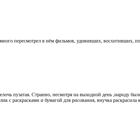
нь много пересмотрел в нём фильмов, удививших, восхитивших, 
лочь пузатая. Странно, несмотря на выходной день ,народу было
к с раскрасками и бумагой для рисования, внучка раскрасила к