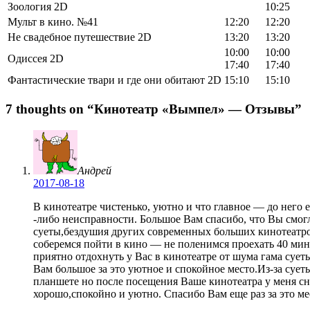
Зоология 2D
10:25
Мульт в кино. №41
12:20
12:20
Не свадебное путешествие 2D
13:20
13:20
10:00
10:00
Одиссея 2D
17:40
17:40
Фантастические твари и где они обитают 2D
15:10
15:10
7 thoughts on “
Кинотеатр «Вымпел» — Отзывы
”
Андрей
2017-08-18
В кинотеатре чистенько, уютно и что главное — до него 
-либо неисправности. Большое Вам спасибо, что Вы смогл
суеты,бездушия других современных больших кинотеатро
соберемся пойти в кино — не поленимся проехать 40 мин
приятно отдохнуть у Вас в кинотеатре от шума гама сует
Вам большое за это уютное и спокойное место.Из-за суеты
планшете но после посещения Ваше кинотеатра у меня сн
хорошо,спокойно и уютно. Спасибо Вам еще раз за это ме